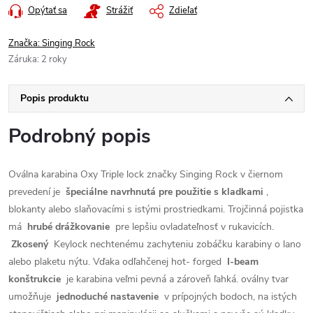
Opýtať sa
Strážiť
Zdieľať
Značka:
Singing Rock
Záruka
:
2 roky
Popis produktu
Podrobný popis
Oválna karabina Oxy Triple lock značky Singing Rock v čiernom
prevedení je
špeciálne navrhnutá pre použitie s kladkami
,
blokanty alebo slaňovacími s istými prostriedkami. Trojčinná pojistka
má
hrubé drážkovanie
pre lepšiu ovladateľnosť v rukavicích.
Zkosený
Keylock nechtenému zachyteniu zobáčku karabiny o lano
alebo plaketu nýtu. Vďaka odľahčenej hot- forged
I-beam
konštrukcie
je karabina veľmi pevná a zároveň ľahká. oválny tvar
umožňuje
jednoduché nastavenie
v prípojných bodoch, na istých