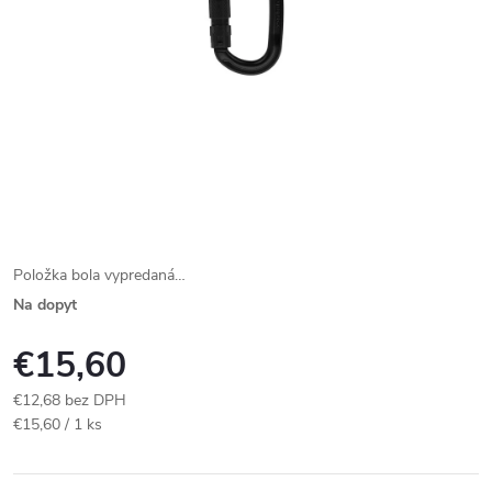
Položka bola vypredaná…
Na dopyt
€15,60
€12,68 bez DPH
Jednotková
€15,60 / 1 ks
cena: