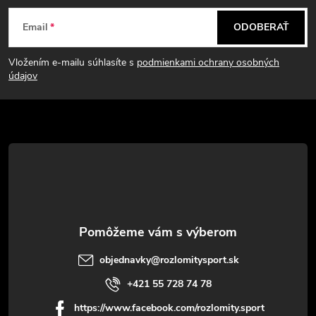
Z
Email
ODOBERAŤ
á
Vložením e-mailu súhlasíte s
podmienkami ochrany osobných
p
údajov
ä
t
i
e
objednavky
@
rozlomitysport.sk
+421 55 728 74 78
https://www.facebook.com/rozlomity.sport