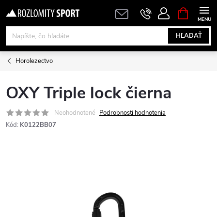
Prejsť
NÁKUPN
KOŠÍK
na
obsah
HĽADAŤ
Horolezectvo
OXY Triple lock čierna
Neohodnotené
Podrobnosti hodnotenia
Kód:
K0122BB07