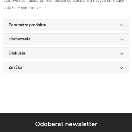
stanovištiach alebo pri manipulácii so slučkami a navyše sú kladky
zaťažené symetrické.
Parametre produktu
Hodnotenie
Diskusia
Značka
Odoberať newsletter