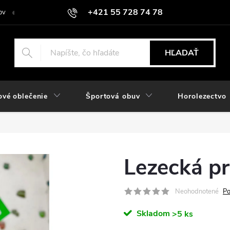
+421 55 728 74 78
ov
O nás
Kontakt
Hodnotenie obchodu
Odstúpiť od zmlu
objednavky@rozlomitysport.sk
HĽADAŤ
ové oblečenie
Športová obuv
Horolezectvo
Lezecká pr
Neohodnotené
Po
Skladom
>5 ks