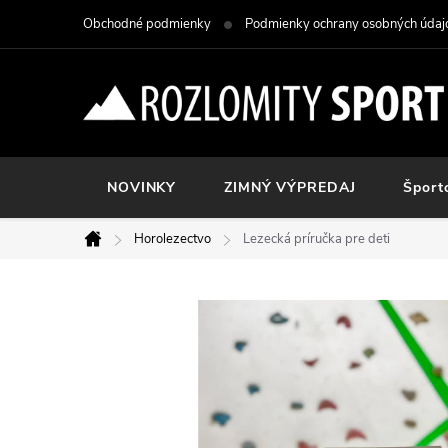
Prejsť
Obchodné podmienky
Podmienky ochrany osobných údaj
na
obsah
NOVINKY
ZIMNÝ VÝPREDAJ
Šport
Horolezectvo
Lezecká príručka pre deti
Domov