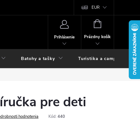
vy
EUR
NÁKUPNÝ
KOŠÍK
Prázdny košík
Prihlásenie
Batohy a tašky
Turistika a camping
íručka pre deti
drobnosti hodnotenia
Kód:
440