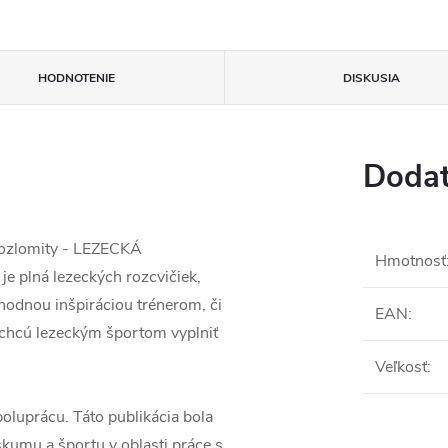
HODNOTENIE
DISKUSIA
Dodat
 Rozlomity - LEZECKÁ
Hmotnosť
e plná lezeckých rozcvičiek,
 vhodnou inšpiráciou trénerom, či
EAN
:
í chcú lezeckým športom vyplniť
Veľkosť
:
oluprácu. Táto publikácia bola
skumu a športu v oblasti práce s