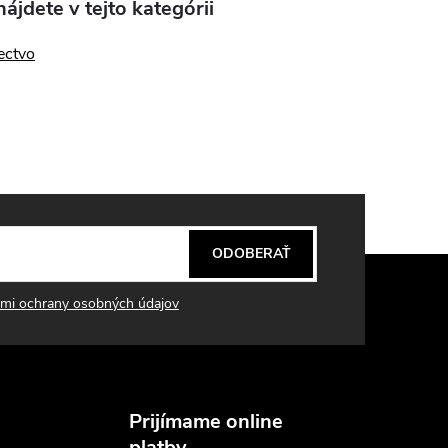
ájdete v tejto kategórii
ectvo
ODOBERAŤ
mi ochrany osobných údajov
Prijímame online
platby