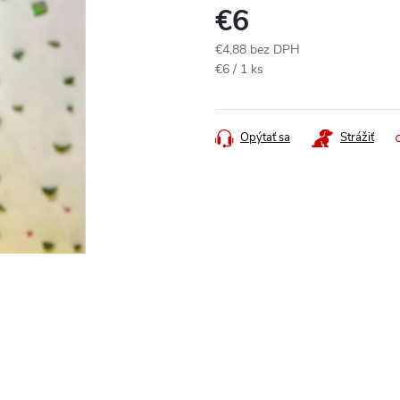
€6
€4,88 bez DPH
Jednotková
€6 / 1 ks
cena:
Opýtať sa
Strážiť