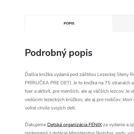
POPIS
Podrobný popis
Ďalšia knižka vydaná pod záštitou Lezeckej Steny
PRÍRUČKA PRE DETI. Je to knižka na 75 stranách a j
hier a aktivít, pre menších, ale aj väčších lezcov. Je
vedúcim lezeckých krúžkov, ale aj pre rodičov, ktor
voľné chvíle svojích detí.
Ďakujeme
Detská organizácia FÉNIX
za vydanie a sp
podporená z dotácie Ministerstva školstva, vedy, vý