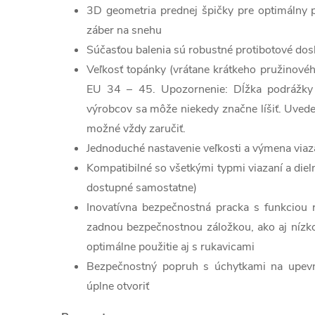
3D geometria prednej špičky pre optimálny 
záber na snehu
Súčasťou balenia sú robustné protibotové dos
Veľkosť topánky (vrátane krátkeho pružinovéh
EU 34 – 45. Upozornenie: Dĺžka podrážky
výrobcov sa môže niekedy značne líšiť. Uveden
možné vždy zaručiť.
Jednoduché nastavenie veľkosti a výmena viaza
Kompatibilné so všetkými typmi viazaní a die
dostupné samostatne)
Inovatívna bezpečnostná pracka s funkciou r
zadnou bezpečnostnou záložkou, ako aj nízko
optimálne použitie aj s rukavicami
Bezpečnostný popruh s úchytkami na upevn
úplne otvoriť