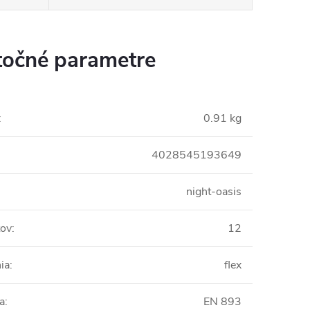
očné parametre
:
0.91 kg
4028545193649
night-oasis
tov
:
12
ia
:
flex
ia
:
EN 893