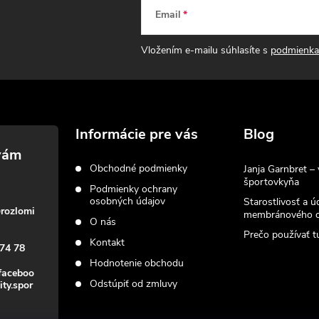
Email
Vložením e-mailu súhlasíte s
podmienka
Informácie pre vás
Blog
Obchodné podmienky
Janja Garnbret – 
športovkyňa
Podmienky ochrany
osobných údajov
Starostlivosť a ú
@
rozlomi
membránového o
O nás
Prečo používať tu
Kontakt
74 78
Hodnotenie obchodu
faceboo
Odstúpiť od zmluvy
ity.spor