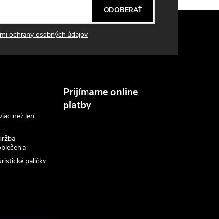
ODOBERAŤ
mi ochrany osobných údajov
Prijímame online
platby
viac než len
držba
blečenia
ristické paličky