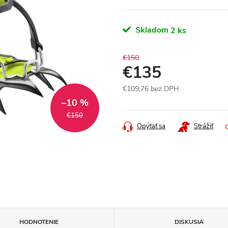
Skladom
2 ks
€150
€135
€109,76 bez DPH
Jednotková
–10 %
cena:
€150
Opýtať sa
Strážiť
HODNOTENIE
DISKUSIA