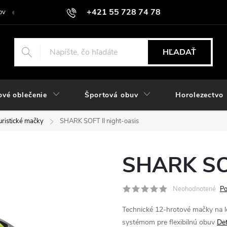
+421 55 728 74 78
ov
O nás
Kontakt
Hodnotenie obchodu
Odstúpiť od zmlu
objednavky@rozlomitysport.sk
HĽADAŤ
ové oblečenie
Športová obuv
Horolezectvo
uristické mačky
SHARK SOFT II night-oasis
SHARK SOF
Neohodnotené
Po
Technické 12-hrotové mačky na le
systémom pre flexibilnú obuv
Det