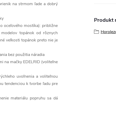
prienik na strmom ľade a dobrý
ky
Produkt n
o oceľového mostíka): približne
Horoleze
 modelov topánok od rôznych
é veľkosti topánok preto nie je
nia bez použitia náradia
lmi na mačky EDELRID (voliteľne
ýchleho uvoľnenia a voliteľnou
u tendenciou k tvorbe ľadu pre
enie materiálu popruhu sa dá