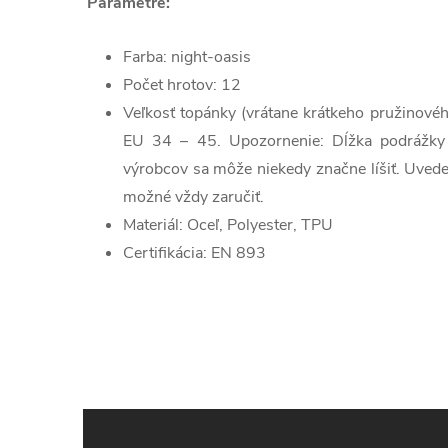
Parametre:
Farba: night-oasis
Počet hrotov: 12
Veľkosť topánky (vrátane krátkeho pružinovéh
EU 34 – 45. Upozornenie: Dĺžka podrážky
výrobcov sa môže niekedy značne líšiť. Uveden
možné vždy zaručiť.
Materiál: Oceľ, Polyester, TPU
Certifikácia: EN 893