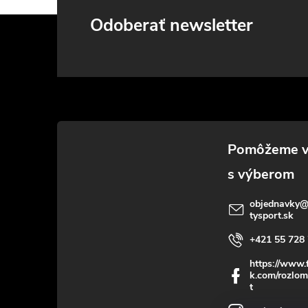
Z
Odoberať newsletter
á
p
ä
t
i
objednavky
tysport.sk
e
+421 55 728 
https://www.
k.com/rozlom
t