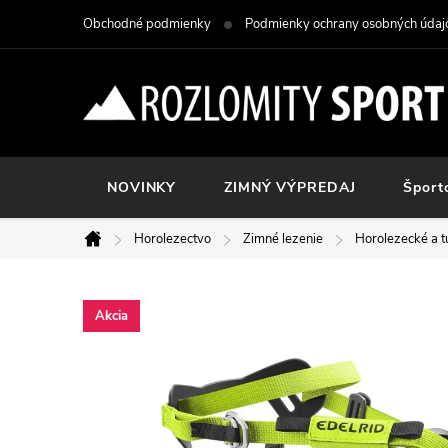
Prejsť
Obchodné podmienky
Podmienky ochrany osobných údaj
na
obsah
NOVINKY
ZIMNÝ VÝPREDAJ
Šport
Horolezectvo
Zimné lezenie
Horolezecké a t
Domov
Akcia