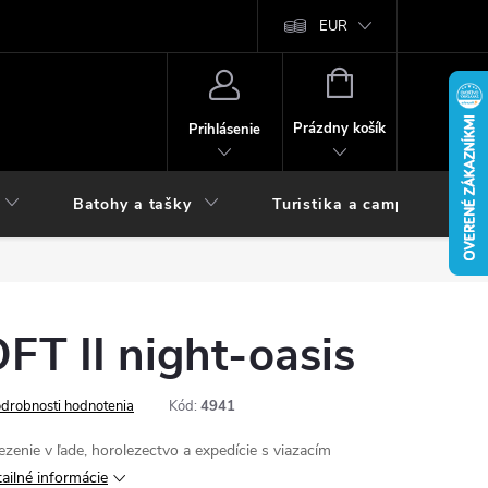
vy
EUR
NÁKUPNÝ
KOŠÍK
Prázdny košík
Prihlásenie
Batohy a tašky
Turistika a camping
T II night-oasis
drobnosti hodnotenia
Kód:
4941
zenie v ľade, horolezectvo a expedície s viazacím
ailné informácie