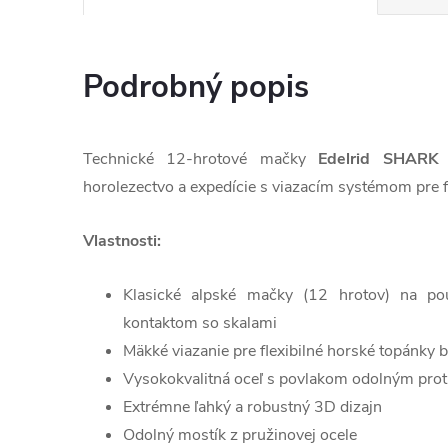
Podrobný popis
Technické 12-hrotové mačky
Edelrid SHARK
horolezectvo a expedície s viazacím systémom pre f
Vlastnosti:
Klasické alpské mačky (12 hrotov) na po
kontaktom so skalami
Mäkké viazanie pre flexibilné horské topánky
Vysokokvalitná oceľ s povlakom odolným prot
Extrémne ľahký a robustný 3D dizajn
Odolný mostík z pružinovej ocele