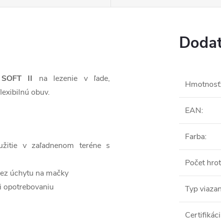
Dodat
 SOFT II
na lezenie v ľade,
Hmotnosť
lexibilnú obuv.
EAN
:
Farba
:
užitie v zaľadnenom teréne s
Počet hro
 bez úchytu na mačky
i opotrebovaniu
Typ viazan
Certifikác