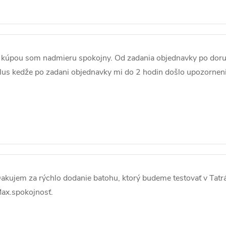
 kúpou som nadmieru spokojny. Od zadania objednavky po doruč
lus kedže po zadani objednavky mi do 2 hodin došlo upozorneni
akujem za rýchlo dodanie batohu, ktorý budeme testovať v Tatrá
ax.spokojnosť.