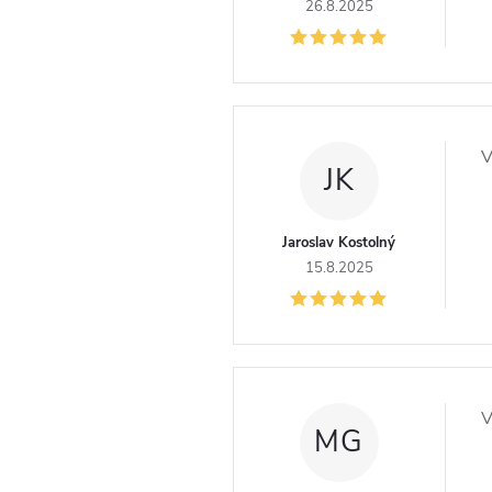
í
26.8.2025
V
JK
Jaroslav Kostolný
15.8.2025
V
MG