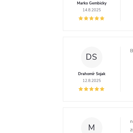
Marko Gembicky
14.8.2025
B
DS
Drahomír Sojak
12.8.2025
n
M
z