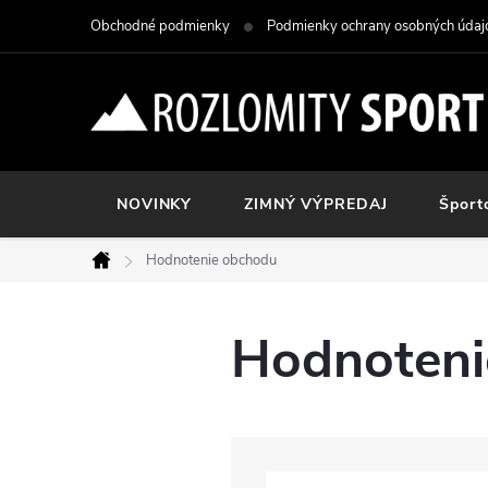
Prejsť
Obchodné podmienky
Podmienky ochrany osobných údaj
na
obsah
NOVINKY
ZIMNÝ VÝPREDAJ
Šport
Hodnotenie obchodu
Domov
Hodnoteni