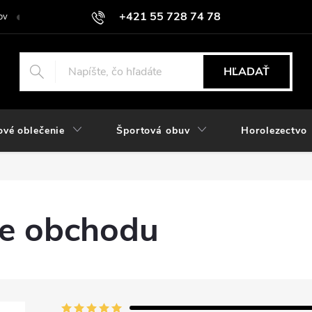
+421 55 728 74 78
ov
O nás
Kontakt
Hodnotenie obchodu
Odstúpiť od zmlu
objednavky@rozlomitysport.sk
HĽADAŤ
ové oblečenie
Športová obuv
Horolezectvo
e obchodu