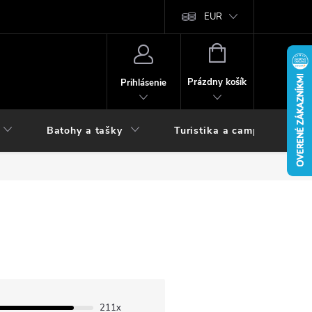
vy
EUR
NÁKUPNÝ
KOŠÍK
Prázdny košík
Prihlásenie
Batohy a tašky
Turistika a camping
211x