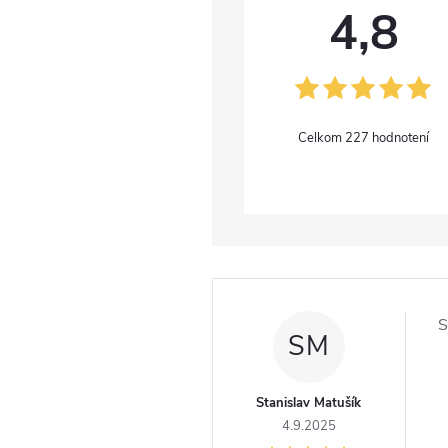
4,8
227 hodnotení
V
ý
S
SM
p
i
Stanislav Matušík
4.9.2025