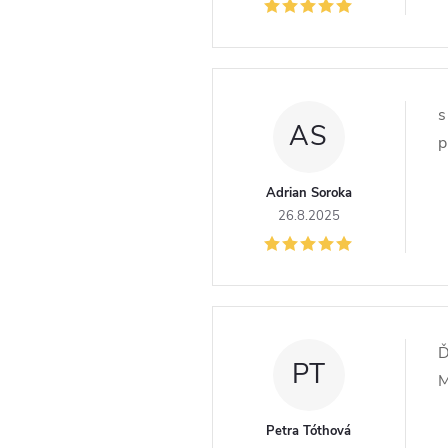
s
h
o
s
AS
p
d
Adrian Soroka
n
26.8.2025
o
t
Ď
e
PT
M
n
Petra Tóthová