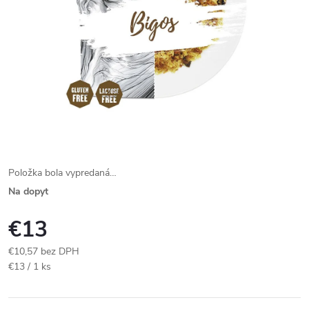
Položka bola vypredaná…
Na dopyt
€13
€10,57 bez DPH
Jednotková
€13 / 1 ks
cena: