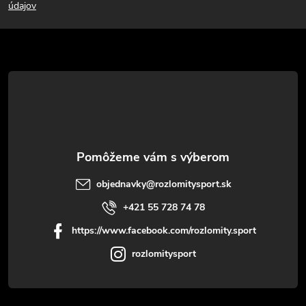
p
údajov
ä
t
i
e
objednavky
@
rozlomitysport.sk
+421 55 728 74 78
https://www.facebook.com/rozlomity.sport
rozlomitysport