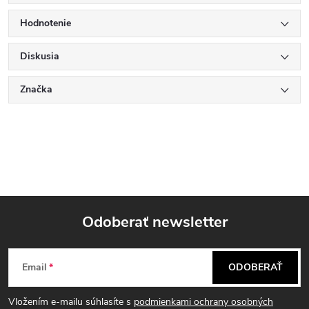
Hodnotenie
Diskusia
Značka
Odoberať newsletter
Z
Email
ODOBERAŤ
á
Vložením e-mailu súhlasíte s
podmienkami ochrany osobných