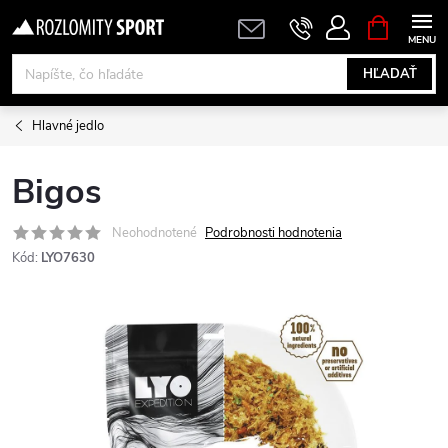
Prejsť
NÁKUPN
KOŠÍK
na
obsah
HĽADAŤ
Hlavné jedlo
Bigos
Neohodnotené
Podrobnosti hodnotenia
Kód:
LYO7630