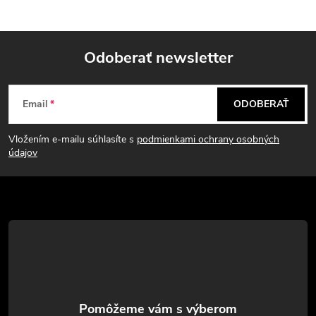
Odoberať newsletter
Z
Email
ODOBERAŤ
á
Vložením e-mailu súhlasíte s
podmienkami ochrany osobných
p
údajov
ä
t
i
e