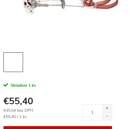
Skladom
1 ks
€55,40
€45,04 bez DPH
Jednotková
€55,40 / 1 ks
cena: