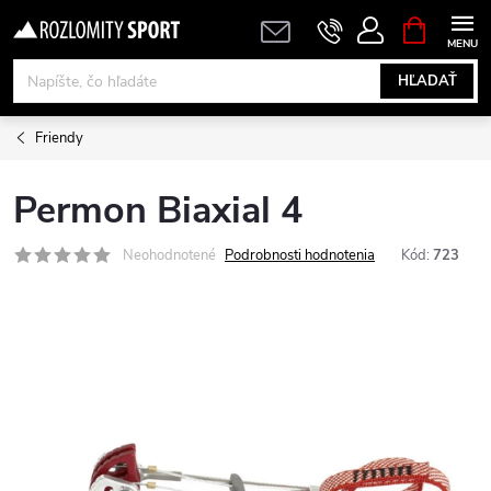
Prejsť
NÁKUPN
KOŠÍK
na
obsah
HĽADAŤ
Friendy
Permon Biaxial 4
Neohodnotené
Podrobnosti hodnotenia
Kód:
723