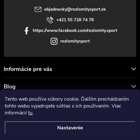
objednavky
@
rozlomitysport.sk
+421 55 728 74 78
https://www.facebook.com/rozlomity.sport
rozlomitysport
Informácie pre vás
Blog
Tento web používa súbory cookie. Ďalším prechádzaním
Prijímame online platby
tohto webu vyjadrujete súhlas s ich používaním. Viac
informácií
tu
.
Nastavenie