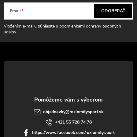
Z
a
Email
ODOBERAŤ
á
c
Vložením e-mailu súhlasíte s
podmienkami ochrany osobných
p
i
údajov
e
ä
p
t
r
i
v
e
k
y
objednavky
@
rozlomitysport.sk
v
+421 55 728 74 78
ý
https://www.facebook.com/rozlomity.sport