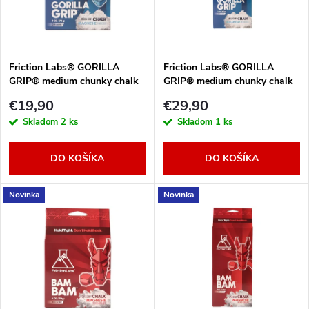
n
i
i
s
e
Friction Labs® GORILLA
Friction Labs® GORILLA
GRIP® medium chunky chalk
GRIP® medium chunky chalk
p
170 g
340 g
p
€19,90
€29,90
r
Skladom
2 ks
Skladom
1 ks
r
o
DO KOŠÍKA
DO KOŠÍKA
o
d
Novinka
Novinka
d
u
u
k
k
t