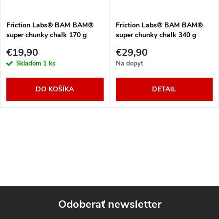
t
o
o
Friction Labs® BAM BAM®
Friction Labs® BAM BAM®
super chunky chalk 170 g
super chunky chalk 340 g
v
v
€19,90
€29,90
Skladom
1 ks
Na dopyt
DO KOŠÍKA
DETAIL
O
v
l
á
Odoberať newsletter
d