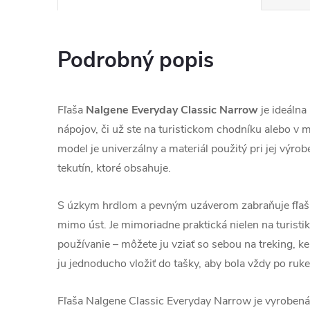
Podrobný popis
Fľaša
Nalgene Everyday Classic Narrow
je ideálna
nápojov, či už ste na turistickom chodníku alebo v 
model je univerzálny a materiál použitý pri jej výr
tekutín, ktoré obsahuje.
S úzkym hrdlom a pevným uzáverom zabraňuje fľaš
mimo úst. Je mimoriadne praktická nielen na turisti
používanie – môžete ju vziať so sebou na treking, k
ju jednoducho vložiť do tašky, aby bola vždy po ruke
Fľaša Nalgene Classic Everyday Narrow je vyrobená