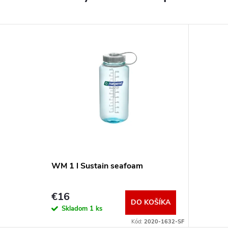
WM 1 l Sustain seafoam
€16
DO KOŠÍKA
Skladom
1 ks
Kód:
2020-1632-SF