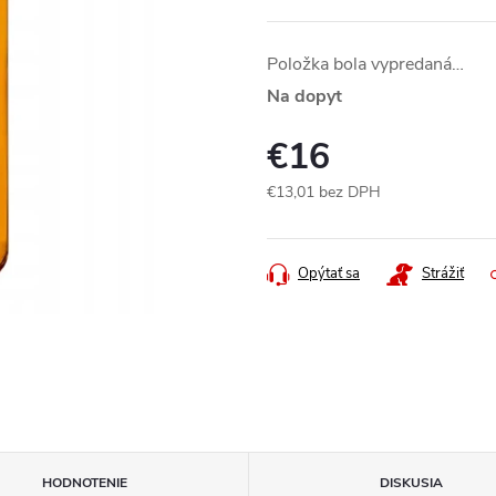
Položka bola vypredaná…
Na dopyt
€16
€13,01 bez DPH
Jednotková
cena:
Opýtať sa
Strážiť
HODNOTENIE
DISKUSIA