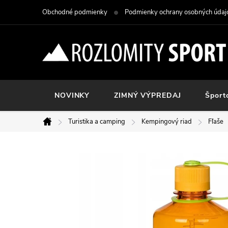
Prejsť
Obchodné podmienky
Podmienky ochrany osobných údaj
na
obsah
NOVINKY
ZIMNÝ VÝPREDAJ
Šport
Turistika a camping
Kempingový riad
Fľaše
Domov