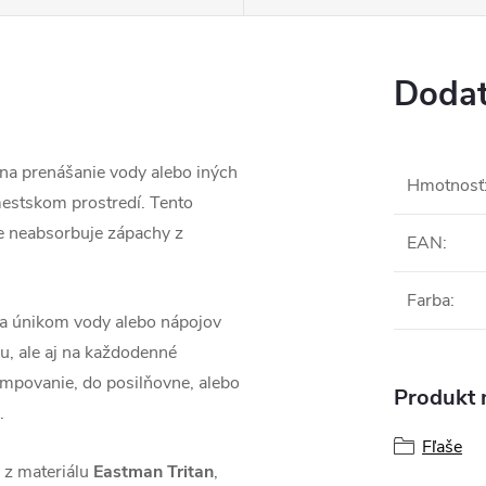
Dodat
 na prenášanie vody alebo iných
Hmotnosť
mestskom prostredí. Tento
obe neabsorbuje zápachy z
EAN
:
Farba
:
a únikom vody alebo nápojov
ku, ale aj na každodenné
empovanie, do posilňovne, alebo
Produkt n
.
Fľaše
 z materiálu
Eastman Tritan
,