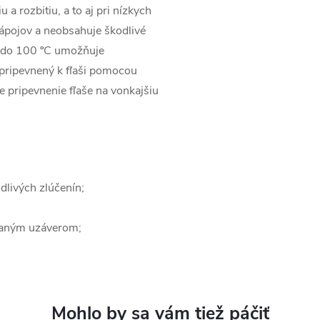
a rozbitiu, a to aj pri nízkych
nápojov a neobsahuje škodlivé
C do 100 ºC umožňuje
 pripevnený k fľaši pomocou
e pripevnenie fľaše na vonkajšiu
livých zlúčenín;
ovaným uzáverom;