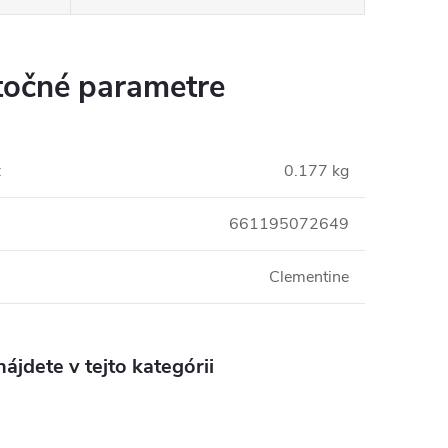
očné parametre
:
0.177 kg
661195072649
Clementine
ájdete v tejto kategórii