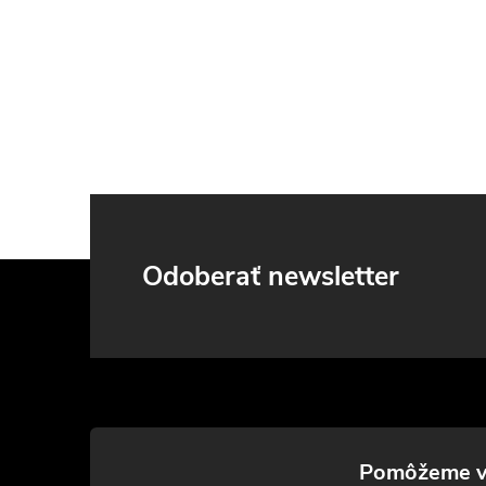
Z
Odoberať newsletter
á
p
ä