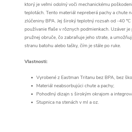
ktorý je veľmi odolný voči mechanickému poškodeniu 
teplotách. Tento materiál nepreberá pachy a chute 
zlúčeniny BPA. Jej široký teplotný rozsah od -40 º
používanie fľaše v rôznych podmienkach. Uzáver je
pružnej obruče, čo zabraňuje jeho strate, a umožňuj
stranu batohu alebo tašky, čím je stále po ruke.
Vlastnosti:
Vyrobené z Eastman Tritanu bez BPA, bez škod
Materiál neabsorbujúci chute a pachy;
Pohodlný dizajn s širokým okrajom a integr
Stupnica na stenách v ml a oz.