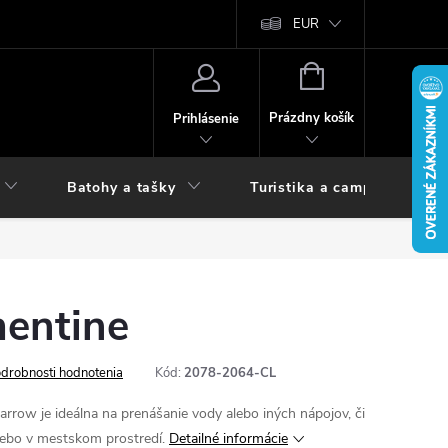
vy
EUR
NÁKUPNÝ
KOŠÍK
Prázdny košík
Prihlásenie
Batohy a tašky
Turistika a camping
mentine
drobnosti hodnotenia
Kód:
2078-2064-CL
Narrow
je ideálna na prenášanie vody alebo iných nápojov, či
lebo v mestskom prostredí.
Detailné informácie