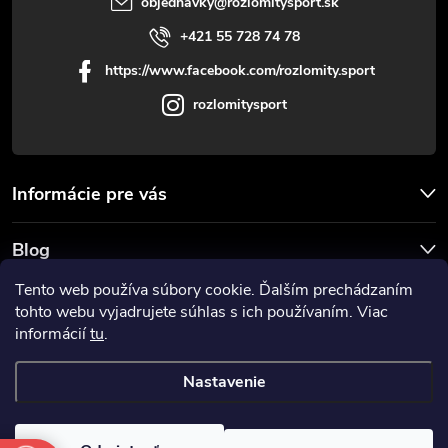
objednavky
@
rozlomitysport.sk
+421 55 728 74 78
https://www.facebook.com/rozlomity.sport
rozlomitysport
Informácie pre vás
Blog
Tento web používa súbory cookie. Ďalším prechádzaním
Prijímame online platby
tohto webu vyjadrujete súhlas s ich používaním. Viac
informácií
tu
.
Nastavenie
Copyright 2026
Rozlomitysport
. Všetky práva vyhradené.