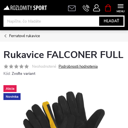
Prejsť
NÁKUPN
KOŠÍK
na
obsah
HĽADAŤ
Ferratové rukavice
Rukavice FALCONER FULL
Neohodnotené
Podrobnosti hodnotenia
Kód:
Zvoľte variant
Akcia
Novinka