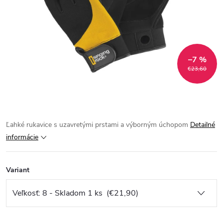
–7 %
€23,60
Ľahké rukavice s uzavretými prstami a výborným úchopom
Detailné
informácie
Variant