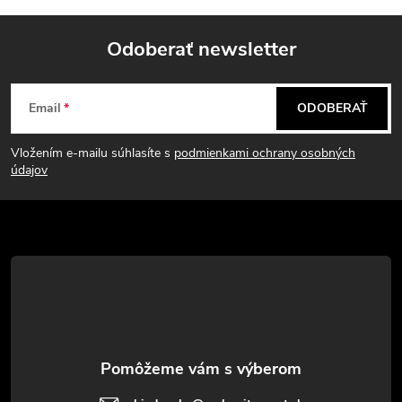
Odoberať newsletter
Z
Email
ODOBERAŤ
á
Vložením e-mailu súhlasíte s
podmienkami ochrany osobných
p
údajov
ä
t
i
e