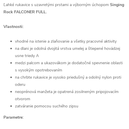
Ľahké rukavice s uzavretými prstami a výborným úchopom
Singing
Rock FALCONER FULL.
Vlastnosti:
vhodné na istenie a zlaňovanie a všetky pracovné aktivity
na dlani je odolná dvojitá vrstva umelej a štiepené hovädzej
usne triedy A
medzi palcom a ukazovákom je dodatočné spevnenie oblasti
s vysokým opotrebovaním
na chrbte rukavice je vysoko priedušný a odolný nylon proti
oderu
neoprénová manžeta je opatrená zosilneným pripojovacím
otvorom
zatváranie pomocou suchého zipsu
Parametre: