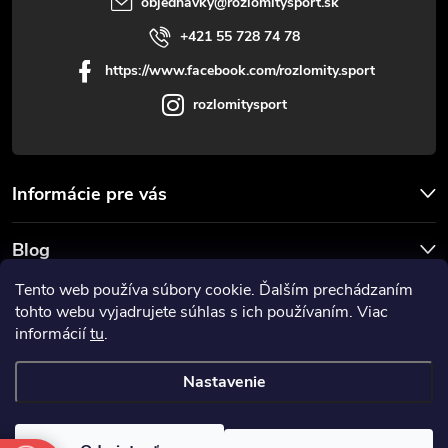
objednavky
@
rozlomitysport.sk
+421 55 728 74 78
https://www.facebook.com/rozlomity.sport
rozlomitysport
Informácie pre vás
Blog
Tento web používa súbory cookie. Ďalším prechádzaním
Prijímame online platby
tohto webu vyjadrujete súhlas s ich používaním. Viac
informácií
tu
.
Nastavenie
Copyright 2026
Rozlomitysport
. Všetky práva vyhradené.