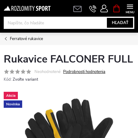
Prejsť
NÁKUPN
KOŠÍK
na
obsah
HĽADAŤ
Ferratové rukavice
Rukavice FALCONER FULL
Neohodnotené
Podrobnosti hodnotenia
Kód:
Zvoľte variant
Akcia
Novinka