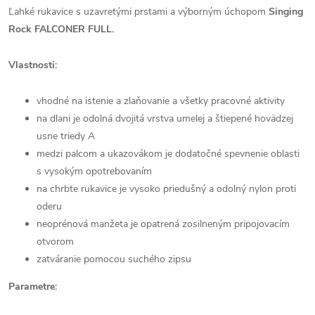
Ľahké rukavice s uzavretými prstami a výborným úchopom
Singing
Rock FALCONER FULL.
Vlastnosti:
vhodné na istenie a zlaňovanie a všetky pracovné aktivity
na dlani je odolná dvojitá vrstva umelej a štiepené hovädzej
usne triedy A
medzi palcom a ukazovákom je dodatočné spevnenie oblasti
s vysokým opotrebovaním
na chrbte rukavice je vysoko priedušný a odolný nylon proti
oderu
neoprénová manžeta je opatrená zosilneným pripojovacím
otvorom
zatváranie pomocou suchého zipsu
Parametre: