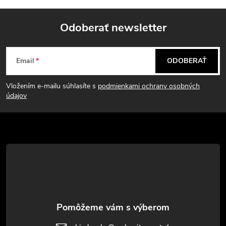
Odoberať newsletter
Z
Email
ODOBERAŤ
á
Vložením e-mailu súhlasíte s
podmienkami ochrany osobných
p
údajov
ä
t
i
e