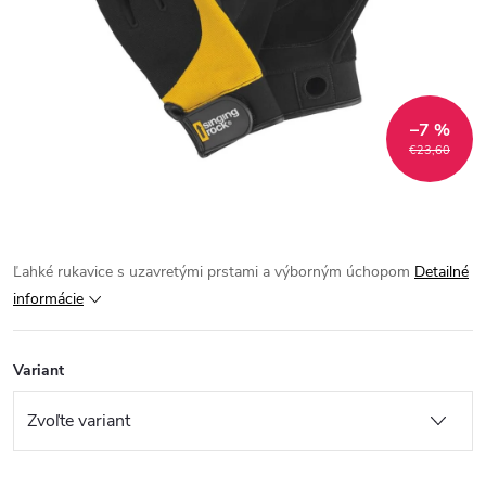
–7 %
€23,60
Ľahké rukavice s uzavretými prstami a výborným úchopom
Detailné
informácie
Variant