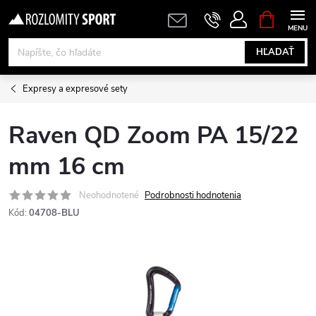
Prejsť
NÁKUPN
KOŠÍK
na
obsah
HĽADAŤ
Expresy a expresové sety
Raven QD Zoom PA 15/22
mm 16 cm
Neohodnotené
Podrobnosti hodnotenia
Kód:
04708-BLU