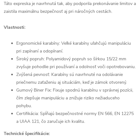
Táto expreska je navrhnutá tak, aby podporila prekonávanie limitov a
zaistila maximálnu bezpečnosť aj pri náročných cestách.
Vlastnosti:
Ergonomické karabíny: Veľké karabíny uľahčujú manipuláciu
pri zapínaní a odopínaní.
Široký popruh: Polyamidový popruh so šírkou 15/22 mm
zvyšuje pohodlie pri používaní a odolnosť voči opotrebovaniu.
Zvýšená pevnosť: Karabíny sú navrhnuté na odolávanie
priečnemu zaťaženiu aj situáciám, keď je zámok otvorený.
Gumový Biner Fix: Fixuje spodnú karabínu v správnej pozícii,
čím zlepšuje manipuláciu a znižuje riziko nežiaduceho
pohybu.
Certifikácia: Spĺňajú bezpečnostné normy EN 566, EN 12275
a UIAA 121, čo zaručuje ich kvalitu.
Technické špecifikácie: