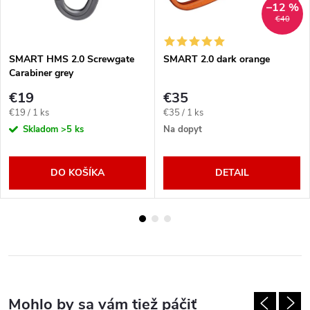
–12 %
€40
SMART HMS 2.0 Screwgate
SMART 2.0 dark orange
Carabiner grey
€19
€35
Jednotková
Jednotková
€19 / 1 ks
€35 / 1 ks
cena:
cena:
Skladom
>5 ks
Na dopyt
DO KOŠÍKA
DETAIL