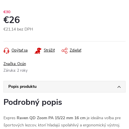
€30
€26
€21,14 bez DPH
Jednotková
cena:
Opýtať sa
Strážiť
Zdieľať
Značka:
Ocún
Záruka
:
2 roky
Popis produktu
Podrobný popis
Expres
Raven QD Zoom PA 15/22 mm 16 cm
je ideálna voľba pre
športových lezcov, ktorí hľadajú spoľahlivý a ergonomický výstroj.