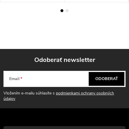
Odoberať newsletter
Z
Email
ODOBERAŤ
á
Vložením e-mailu súhlasíte s
podmienkami ochrany osobných
p
údajov
ä