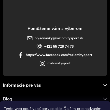
t
i
e
objednavky
@
rozlomitysport.sk
+421 55 728 74 78
https://www.facebook.com/rozlomity.sport
rozlomitysport
Informácie pre vás
Blog
Tento web používa súbory cookie. Ďalším prechádzaním