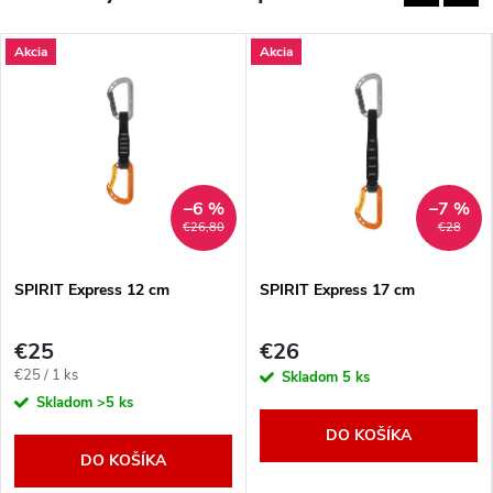
Akcia
Akcia
–6 %
–7 %
€26,80
€28
SPIRIT Express 12 cm
SPIRIT Express 17 cm
€25
€26
Jednotková
€25 / 1 ks
Skladom
5 ks
cena:
Skladom
>5 ks
DO KOŠÍKA
DO KOŠÍKA