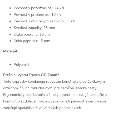
Pevnosť v pozdĺžnej osi: 24 kN
Pevnosť v priečnej osi: 10 kN
Pevnosť s otvoreným zámkom: 11 kN
Svetlosť západky: 23 mm
Dĺžka popruhu: 16 cm
Šírka popruhu: 15 mm
Materiál:
Polyamid
Prečo si vybrať Raven QD Zoom?
Tieto expresky kombinujú robustnú konštrukciu so špičkovým
dizajnom, čo ich robí ideálnymi pre náročné lezecké cesty.
Ergonomický tvar karabín a široký popruh poskytujú bezpečie a
komfort pri zdolávaní výziev, zatiaľ čo ich pevnosť a certifikácia
zaručujú spoľahlivosť vo všetkých podmienkach.