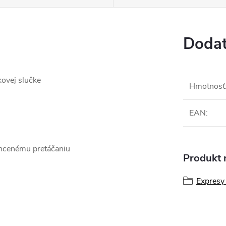
Dodat
kovej slučke
Hmotnosť
EAN
:
echcenému pretáčaniu
Produkt n
Expresy 