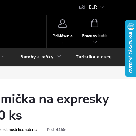
vy
EUR
NÁKUPNÝ
KOŠÍK
Prázdny košík
Prihlásenie
Batohy a tašky
Turistika a camping
umička na expresky
0 ks
drobnosti hodnotenia
Kód:
4459