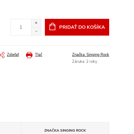
PRIDAŤ DO KOŠÍKA
Zdieľať
Tlač
Značka:
Singing Rock
Záruka
:
2 roky
ZNAČKA
SINGING ROCK