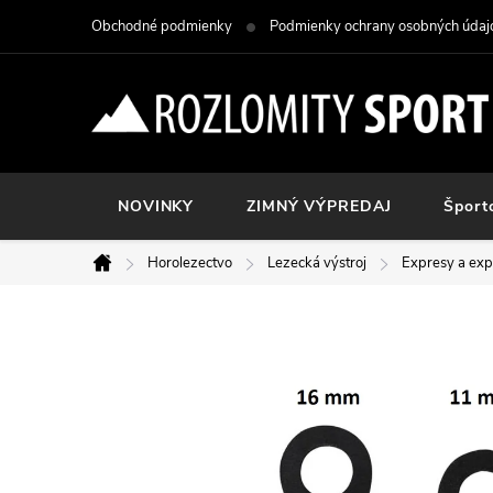
Prejsť
Obchodné podmienky
Podmienky ochrany osobných údaj
na
obsah
NOVINKY
ZIMNÝ VÝPREDAJ
Šport
Horolezectvo
Lezecká výstroj
Expresy a exp
Domov