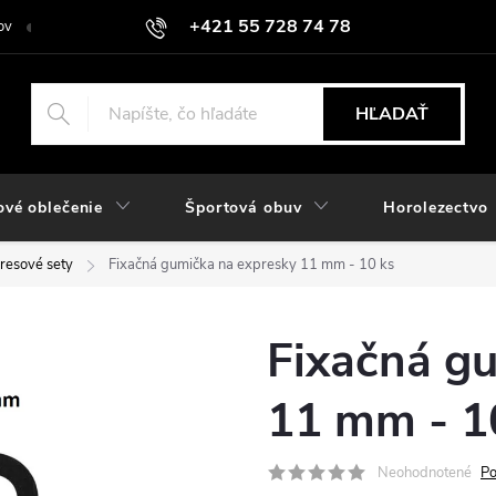
+421 55 728 74 78
ov
O nás
Kontakt
Hodnotenie obchodu
Odstúpiť od zmlu
objednavky@rozlomitysport.sk
HĽADAŤ
ové oblečenie
Športová obuv
Horolezectvo
resové sety
Fixačná gumička na expresky 11 mm - 10 ks
Fixačná g
11 mm - 1
Neohodnotené
Po