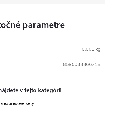
očné parametre
:
0.001 kg
8595033366718
ájdete v tejto kategórii
a expresové sety