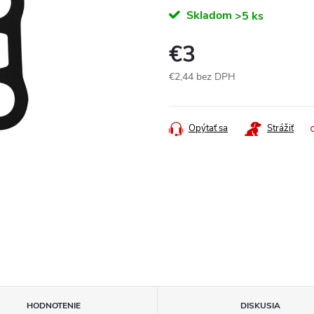
Skladom
>5 ks
€3
€2,44 bez DPH
Jednotková
cena:
Opýtať sa
Strážiť
HODNOTENIE
DISKUSIA