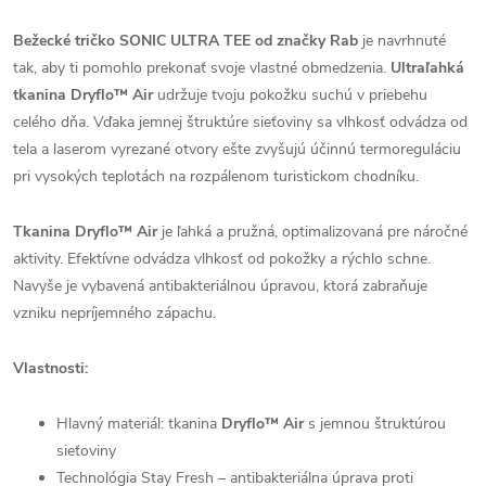
Bežecké tričko SONIC ULTRA TEE od značky Rab
je navrhnuté
tak, aby ti pomohlo prekonať svoje vlastné obmedzenia.
Ultraľahká
tkanina Dryflo™ Air
udržuje tvoju pokožku suchú v priebehu
celého dňa. Vďaka jemnej štruktúre sieťoviny sa vlhkosť odvádza od
tela a laserom vyrezané otvory ešte zvyšujú účinnú termoreguláciu
pri vysokých teplotách na rozpálenom turistickom chodníku.
Tkanina Dryflo™ Air
je ľahká a pružná, optimalizovaná pre náročné
aktivity. Efektívne odvádza vlhkosť od pokožky a rýchlo schne.
Navyše je vybavená antibakteriálnou úpravou, ktorá zabraňuje
vzniku nepríjemného zápachu.
Vlastnosti:
Hlavný materiál: tkanina
Dryflo™ Air
s jemnou štruktúrou
sieťoviny
Technológia Stay Fresh – antibakteriálna úprava proti