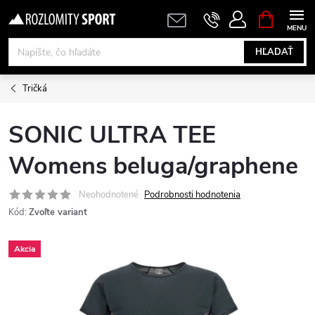
Prejsť
NÁKUPN
KOŠÍK
na
obsah
HĽADAŤ
Tričká
SONIC ULTRA TEE
Womens beluga/graphene
Neohodnotené
Podrobnosti hodnotenia
Kód:
Zvoľte variant
Akcia