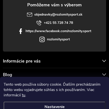
e
objednavky
@
rozlomitysport.sk
+421 55 728 74 78
https://www.facebook.com/rozlomity.sport
rozlomitysport
Informácie pre vás
Blog
Tento web používa súbory cookie. Ďalším prechádzaním
Prijímame online platby
tohto webu vyjadrujete súhlas s ich používaním. Viac
informácií
tu
.
Nastavenie