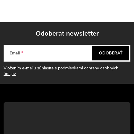
Odoberať newsletter
Z
Email
ODOBERAŤ
á
Vložením e-mailu súhlasíte s
podmienkami ochrany osobných
p
údajov
ä
t
i