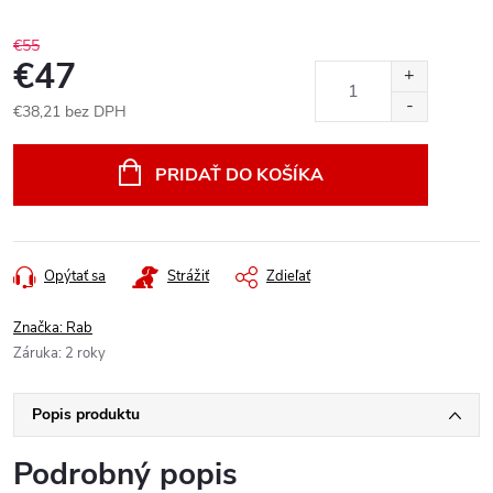
€55
€47
€38,21 bez DPH
Jednotková
cena:
PRIDAŤ DO KOŠÍKA
Opýtať sa
Strážiť
Zdieľať
Značka:
Rab
Záruka
:
2 roky
Popis produktu
Podrobný popis