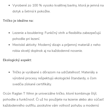
Vyrobené zo 100 % vysoko kvalitnej bavlny, ktorá je jemná na
dotyk a šetrná k pokožke.
Tričko je ideálne na:
Lezenie a bouldering: Funkčný strih a flexibilita zabezpečujú
pohodlie pri lezení.
Mestské aktivity: Moderný dizajn a príjemný materiál z neho
robia skvelý doplnok aj na každodenné nosenie.
Ekologický aspekt:
Tričko je vyrábané s dôrazom na udržateľnosť. Materiály a
výrobné procesy rešpektujú ekologické štandardy, o čom
svedčia získané certifikáty.
Ocún Raglan T Wmn je univerzálne tričko, ktoré kombinuje štýl,
pohodlie a funkčnosť. Či už ho použijete na lezenie alebo ako súčasť
každodenného outfitu, poskytne vám voľnosť pohybu a moderný