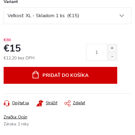
Variant
€30
€15
€12,20 bez DPH
Jednotková
cena:
PRIDAŤ DO KOŠÍKA
Opýtať sa
Strážiť
Zdieľať
Značka:
Ocún
Záruka
:
2 roky