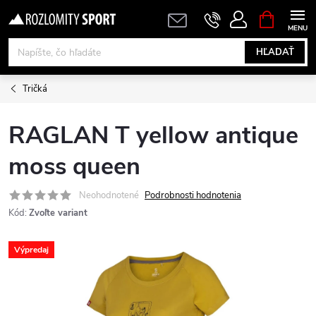
Prejsť
NÁKUPN
KOŠÍK
na
obsah
HĽADAŤ
Tričká
RAGLAN T yellow antique
moss queen
Neohodnotené
Podrobnosti hodnotenia
Kód:
Zvoľte variant
Výpredaj