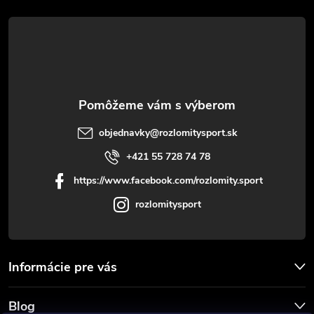
t
i
e
objednavky
@
rozlomitysport.sk
+421 55 728 74 78
https://www.facebook.com/rozlomity.sport
rozlomitysport
Informácie pre vás
Blog