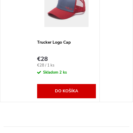
Trucker Logo Cap
€28
Jednotková
€28 / 1 ks
cena:
Skladom
2 ks
DO KOŠÍKA