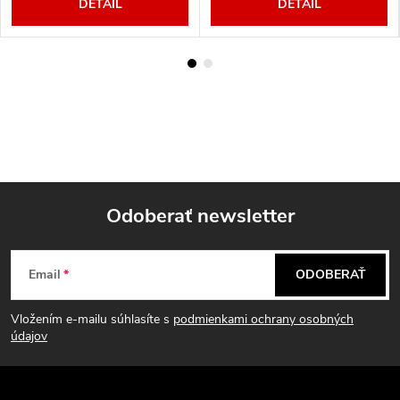
DETAIL
DETAIL
Odoberať newsletter
Z
Email
ODOBERAŤ
á
Vložením e-mailu súhlasíte s
podmienkami ochrany osobných
p
údajov
ä