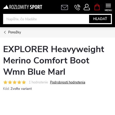
Prejsť
NÁKUPN
KOŠÍK
na
obsah
HĽADAŤ
Ponožky
EXPLORER Heavyweight
Merino Comfort Boot
Wmn Blue Marl
1 hodnotenie
Podrobnosti hodnotenia
Kód:
Zvoľte variant