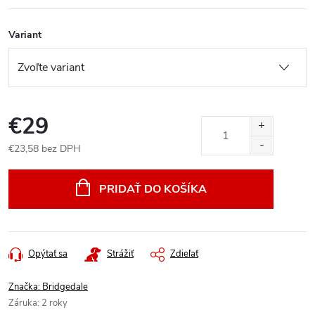
Variant
€29
€23,58 bez DPH
Jednotková
cena:
PRIDAŤ DO KOŠÍKA
Opýtať sa
Strážiť
Zdieľať
Značka:
Bridgedale
Záruka
:
2 roky