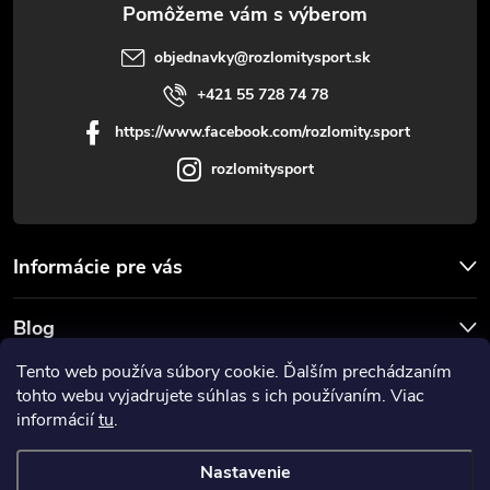
e
objednavky
@
rozlomitysport.sk
+421 55 728 74 78
https://www.facebook.com/rozlomity.sport
rozlomitysport
Informácie pre vás
Blog
Tento web používa súbory cookie. Ďalším prechádzaním
Prijímame online platby
tohto webu vyjadrujete súhlas s ich používaním. Viac
informácií
tu
.
Nastavenie