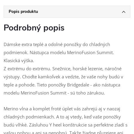
Popis produktu
Podrobný popis
Dámske extra teplé a odolné ponožky do chladných
podmienok. Nástupca modelu MerinoFusion Summit.
Klasická výška.
Z extrému do extrému. Snežnice, horské lezenie, náročné
výstupy. Choďte kamkoľvek a vedzte, že vaše nohy budú v
teple a pohode. Tieto ponožky Bridgedale - ako nástupca
modelu MerinoFusion Summit - sú toho zárukou.
Merino vlna a komplet froté úplet vás zahrejú aj v naozaj
chladných podmienkach. A to aj vtedy, keď vaše ponožky
budú vlhké. Zásluhou Y heel konštrukcie sa perfektne zladí s
vašou nohou a ani sa nepohnú. Takže žiadne pľuzgiere ani