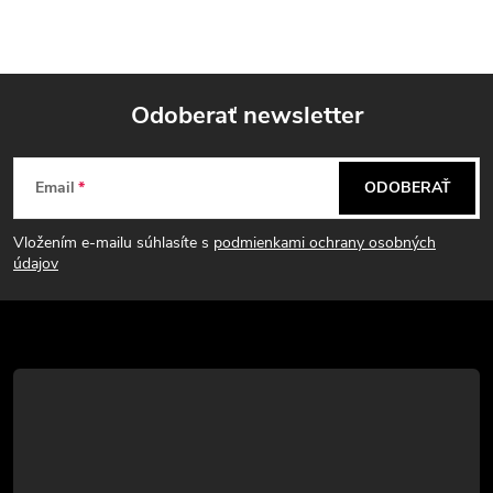
Odoberať newsletter
Z
Email
ODOBERAŤ
á
Vložením e-mailu súhlasíte s
podmienkami ochrany osobných
p
údajov
ä
t
i