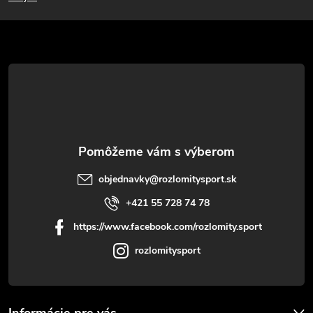
p
ä
t
i
e
objednavky
@
rozlomitysport.sk
+421 55 728 74 78
https://www.facebook.com/rozlomity.sport
rozlomitysport