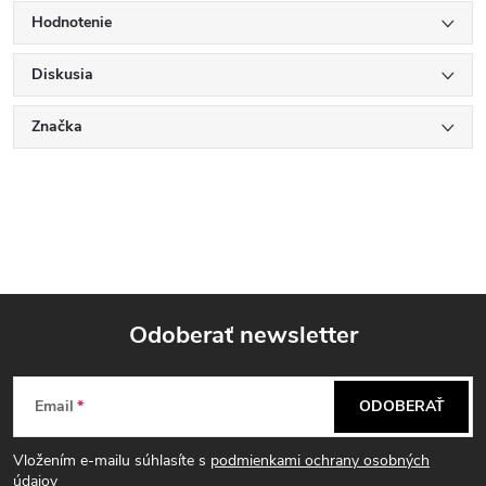
Hodnotenie
Diskusia
Značka
Odoberať newsletter
Z
Email
ODOBERAŤ
á
Vložením e-mailu súhlasíte s
podmienkami ochrany osobných
údajov