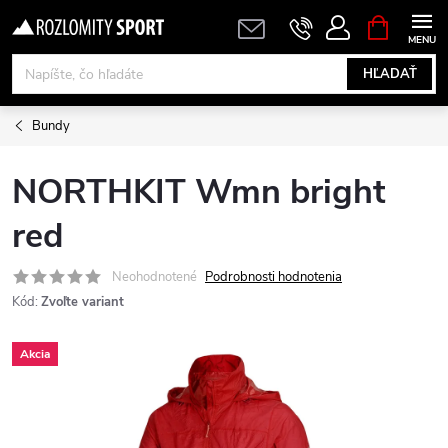
Prejsť
NÁKUPN
KOŠÍK
na
obsah
HĽADAŤ
Bundy
NORTHKIT Wmn bright
red
Neohodnotené
Podrobnosti hodnotenia
Kód:
Zvoľte variant
Akcia