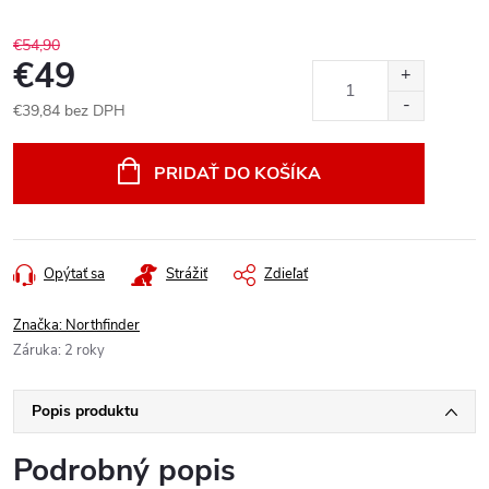
€54,90
€49
€39,84 bez DPH
Jednotková
cena:
PRIDAŤ DO KOŠÍKA
Opýtať sa
Strážiť
Zdieľať
Značka:
Northfinder
Záruka
:
2 roky
Popis produktu
Podrobný popis