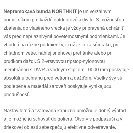
Nepremokavá bunda NORTHKIT
je univerzálnym
pomocníkom pre každú outdoorovú aktivitu. S možnosťou
zbalenia do vlastného vrecka je vždy pripravená ochrániť
vás pred nepriaznivými poveternostnými podmienkami. Je
vhodná na rôzne podmienky, či už je to za súmraku, pri
chladnom vetre, náhlej snehovej prehánke alebo pri
prudkom daždi. S 2-vrstvovou ripstop-nylonovou
membránou s DWR a vodným stĺpcom 10000 mm poskytuje
absolútnu ochranu pred vetrom a dažďom. Všetky švy sú
podlepené a materiál zároveň poskytuje vynikajúcu
priedušnosť.
Nastaviteľná a tvarovaná kapucňa umožňuje dobrý výhľad
a je možné ju schovať do goliera. Otvory v podpazuší a v
driekovej oblasti zabezpečujú efektívne odvetrávanie.