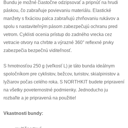
Bundu je možné čiastočne odzipsovať a pripnúť na hrudi
páskou, čo zabraňuje povievaniu materiálu. Elastické
manžety s fixáciou palca zabraňujú zhrňovaniu rukávov a
spolu s nastaviteľným pásom zabezpečujú ochranu pred
vetrom. Cyklisti ocenia prístup do zadného vrecka cez
vetracie otvory na chrbte a výrazné 360° reflexné prvky
zabezpečia bezpečnú viditeľnosť.
S hmotnosťou 250 g (veľkosť L) je táto bunda ideálnym
spoločníkom pre cyklistov, bežcov, turistov, skialpinistov a
lyžiarov počas celého roka. S NORTHKIT budete pripravení
na všetky poveternostné podmienky. Jednoducho ju
rozbaľte a je pripravená na použitie!
Vkastnosti bundy: