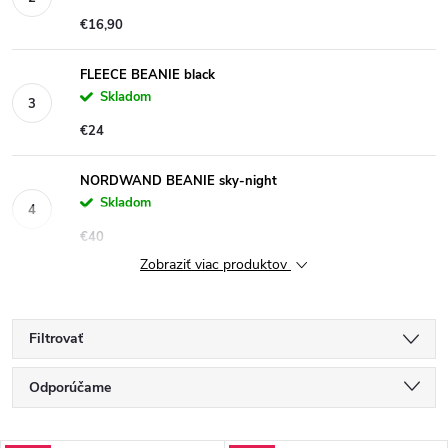
€16,90
FLEECE BEANIE black
Skladom
€24
NORDWAND BEANIE sky-night
Skladom
€40
Zobraziť viac produktov
Filtrovať
R
Odporúčame
a
Najlacnejšie