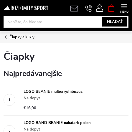
Prejsť
NÁKUPN
KOŠÍK
na
obsah
HĽADAŤ
Čiapky a kukly
Čiapky
Najpredávanejšie
LOGO BEANIE mulberry/hibiscus
Na dopyt
€16,90
LOGO BAND BEANIE oak/dark pollen
Na dopyt