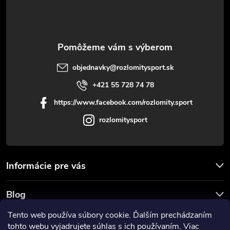
v
i
ý
e
p
i
objednavky
@
rozlomitysport.sk
+421 55 728 74 78
s
https://www.facebook.com/rozlomity.sport
u
rozlomitysport
Informácie pre vás
Blog
Tento web používa súbory cookie. Ďalším prechádzaním
Prijímame online platby
tohto webu vyjadrujete súhlas s ich používaním. Viac