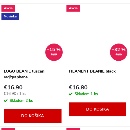
Akcia
Akcia
Novinka
–15 %
–32 %
€20
€25
LOGO BEANIE tuscan
FILAMENT BEANIE black
red/graphene
€16,90
€16,80
Jednotková
€16,90 / 1 ks
Skladom
1 ks
cena:
Skladom
2 ks
DO KOŠÍKA
DO KOŠÍKA