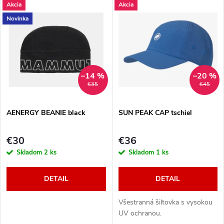
V
Akcia
Akcia
Najdrahšie
d
Novinka
ý
Najpredávanejšie
e
p
Abecedne
n
i
–14 %
–20 %
€35
€45
i
s
e
AENERGY BEANIE black
SUN PEAK CAP tschiel
p
p
€30
€36
r
Skladom
2 ks
Skladom
1 ks
r
o
DETAIL
DETAIL
o
d
Všestranná šiltovka s vysokou
d
UV ochranou.