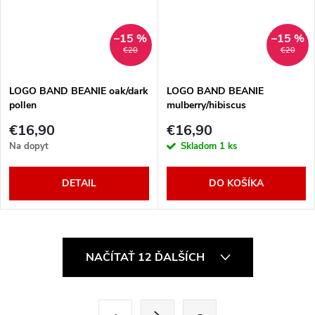
–15 %
–15 %
€20
€20
LOGO BAND BEANIE oak/dark
LOGO BAND BEANIE
pollen
mulberry/hibiscus
€16,90
€16,90
Na dopyt
Skladom
1 ks
DETAIL
DO KOŠÍKA
O
NAČÍTAŤ 12 ĎALŠÍCH
v
l
S