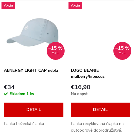
u
Akcia
Akcia
u
k
k
t
t
o
–15 %
–15 %
o
€40
€20
v
v
AENERGY LIGHT CAP nebla
LOGO BEANIE
mulberry/hibiscus
€34
€16,90
Skladom
1 ks
Na dopyt
DETAIL
DETAIL
Ľahká bežecká čiapka.
Ľahká recyklovaná čiapka na
outdoorové dobrodružstvá.