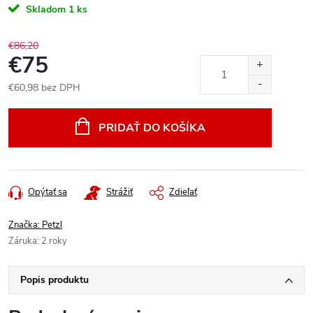
Skladom
1 ks
€86,20
€75
€60,98 bez DPH
Jednotková
cena:
PRIDAŤ DO KOŠÍKA
Opýtať sa
Strážiť
Zdieľať
Značka:
Petzl
Záruka
:
2 roky
Popis produktu