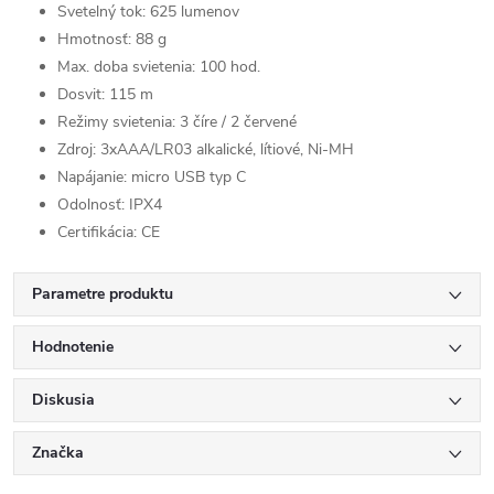
Svetelný tok: 625 lumenov
Hmotnosť: 88 g
Max. doba svietenia: 100 hod.
Dosvit: 115 m
Režimy svietenia:
3 číre / 2 červené
Zdroj:
3xAAA/LR03 alkalické, lítiové, Ni-MH
Napájanie: micro USB typ C
Odolnosť: IPX4
Certifikácia: CE
Parametre produktu
Hodnotenie
Diskusia
Značka