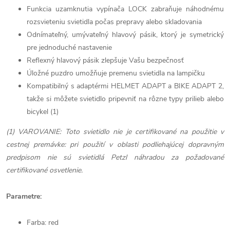
Funkcia uzamknutia vypínača LOCK zabraňuje náhodnému
rozsvieteniu svietidla počas prepravy alebo skladovania
Odnímateľný, umývateľný hlavový pásik, ktorý je symetrický
pre jednoduché nastavenie
Reflexný hlavový pásik zlepšuje Vašu bezpečnosť
Úložné puzdro umožňuje premenu svietidla na lampičku
Kompatibilný s adaptérmi HELMET ADAPT a BIKE ADAPT 2,
takže si môžete svietidlo pripevniť na rôzne typy prilieb alebo
bicykel (1)
(1) VAROVANIE: Toto svietidlo nie je certifikované na použitie v
cestnej premávke: pri použití v oblasti podliehajúcej dopravným
predpisom nie sú svietidlá Petzl náhradou za požadované
certifikované osvetlenie.
Parametre:
Farba: red