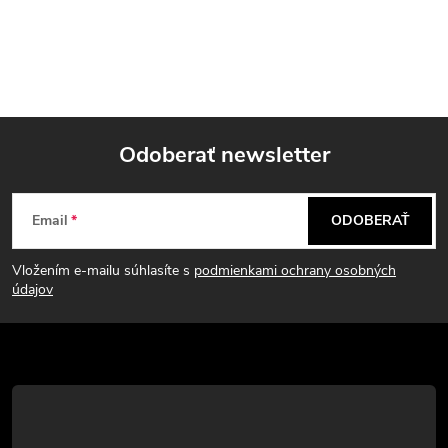
Odoberať newsletter
Z
Email
ODOBERAŤ
á
Vložením e-mailu súhlasíte s
podmienkami ochrany osobných
p
údajov
ä
t