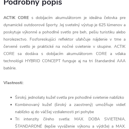
Podrobný popis
ACTIK CORE
s dobíjacím akumulátorom je ideálna čelovka pre
dynamické outdoorové športy. Jej svetelný výstup je 625 lúmenov a
poskytuje výkonné a pohodlné svetlo pre beh, pešiu turistiku alebo
horolezectvo. Fosforeskujúci reflektor uľahčuje nájdenie v tme a
červené svetlo je praktické na nočné svietenie v skupine. ACTIK
CORE sa dodáva s dobíjacím akumulátorom CORE a vďaka
technológii HYBRID CONCEPT funguje aj na tri štandardné AAA
batérie.
Vlastnosti:
Široký, jednoliaty kužeľ svetla pre pohodlné svietenie nablízko
Kombinovaný kužeľ (široký a zaostrený) umožňuje vidieť
nablízko aj do väčšej vzdialenosti pri pohybe
Tri intenzity číreho svetla: MAX. DOBA SVIETENIA,
ŠTANDARDNÉ (lepšie vyváženie výkonu a výdrže) a MAX.