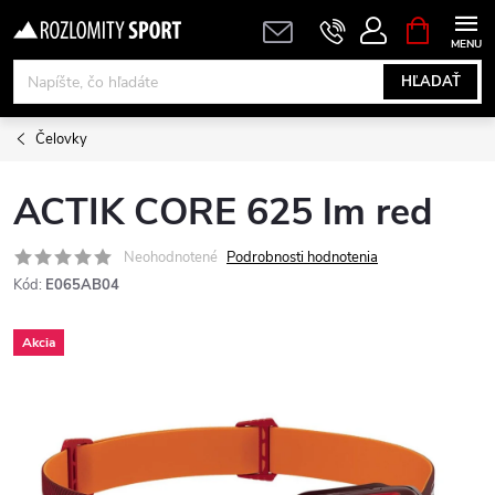
Prejsť
NÁKUPN
KOŠÍK
na
obsah
HĽADAŤ
Čelovky
ACTIK CORE 625 lm red
Neohodnotené
Podrobnosti hodnotenia
Kód:
E065AB04
Akcia