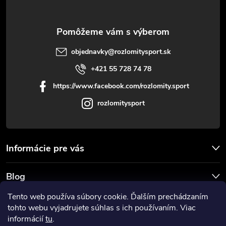
i
e
objednavky
@
rozlomitysport.sk
+421 55 728 74 78
https://www.facebook.com/rozlomity.sport
rozlomitysport
Informácie pre vás
Blog
Tento web používa súbory cookie. Ďalším prechádzaním
Prijímame online platby
tohto webu vyjadrujete súhlas s ich používaním. Viac
informácií
tu
.