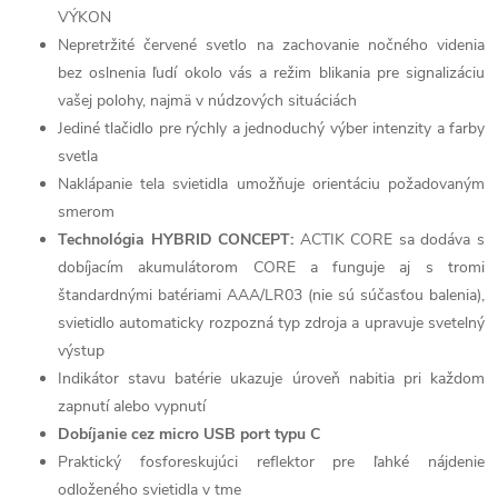
VÝKON
Nepretržité červené svetlo na zachovanie nočného videnia
bez oslnenia ľudí okolo vás a režim blikania pre signalizáciu
vašej polohy, najmä v núdzových situáciách
Jediné tlačidlo pre rýchly a jednoduchý výber intenzity a farby
svetla
Naklápanie tela svietidla umožňuje orientáciu požadovaným
smerom
Technológia HYBRID CONCEPT:
ACTIK CORE sa dodáva s
dobíjacím akumulátorom CORE a funguje aj s tromi
štandardnými batériami AAA/LR03 (nie sú súčasťou balenia),
svietidlo automaticky rozpozná typ zdroja a upravuje svetelný
výstup
Indikátor stavu batérie ukazuje úroveň nabitia pri každom
zapnutí alebo vypnutí
Dobíjanie cez micro USB port typu C
Praktický fosforeskujúci reflektor pre ľahké nájdenie
odloženého svietidla v tme